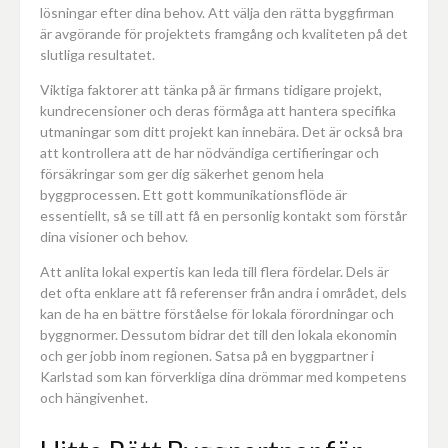
lösningar efter dina behov. Att välja den rätta byggfirman
är avgörande för projektets framgång och kvaliteten på det
slutliga resultatet.
Viktiga faktorer att tänka på är firmans tidigare projekt,
kundrecensioner och deras förmåga att hantera specifika
utmaningar som ditt projekt kan innebära. Det är också bra
att kontrollera att de har nödvändiga certifieringar och
försäkringar som ger dig säkerhet genom hela
byggprocessen. Ett gott kommunikationsflöde är
essentiellt, så se till att få en personlig kontakt som förstår
dina visioner och behov.
Att anlita lokal expertis kan leda till flera fördelar. Dels är
det ofta enklare att få referenser från andra i området, dels
kan de ha en bättre förståelse för lokala förordningar och
byggnormer. Dessutom bidrar det till den lokala ekonomin
och ger jobb inom regionen. Satsa på en byggpartner i
Karlstad som kan förverkliga dina drömmar med kompetens
och hängivenhet.