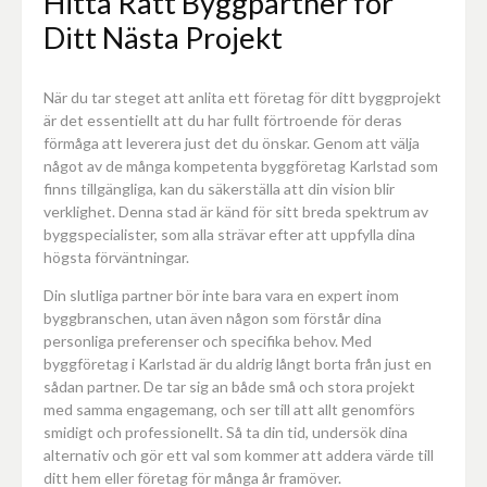
Hitta Rätt Byggpartner för
Ditt Nästa Projekt
När du tar steget att anlita ett företag för ditt byggprojekt
är det essentiellt att du har fullt förtroende för deras
förmåga att leverera just det du önskar. Genom att välja
något av de många kompetenta byggföretag Karlstad som
finns tillgängliga, kan du säkerställa att din vision blir
verklighet. Denna stad är känd för sitt breda spektrum av
byggspecialister, som alla strävar efter att uppfylla dina
högsta förväntningar.
Din slutliga partner bör inte bara vara en expert inom
byggbranschen, utan även någon som förstår dina
personliga preferenser och specifika behov. Med
byggföretag i Karlstad är du aldrig långt borta från just en
sådan partner. De tar sig an både små och stora projekt
med samma engagemang, och ser till att allt genomförs
smidigt och professionellt. Så ta din tid, undersök dina
alternativ och gör ett val som kommer att addera värde till
ditt hem eller företag för många år framöver.