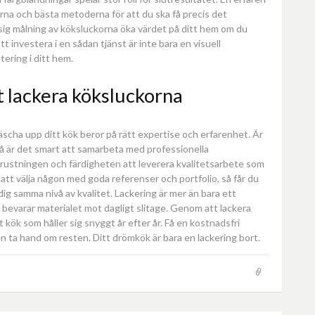
na och bästa metoderna för att du ska få precis det
ig målning av köksluckorna öka värdet på ditt hem om du
att investera i en sådan tjänst är inte bara en visuell
tering i ditt hem.
tt lackera köksluckorna
fräscha upp ditt kök beror på rätt expertise och erfarenhet. Är
å är det smart att samarbeta med professionella
rustningen och färdigheten att leverera kvalitetsarbete som
ll att välja någon med goda referenser och portfolio, så får du
 dig samma nivå av kvalitet. Lackering är mer än bara ett
 bevarar materialet mot dagligt slitage. Genom att lackera
tt kök som håller sig snyggt år efter år. Få en kostnadsfri
sen ta hand om resten. Ditt drömkök är bara en lackering bort.