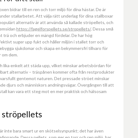
n bidrar till en ren och torr miljö för dina hästar. De är
nder stallarbetet. Att välja rätt underlag för dina stallboxar
opulärt alternativ är att använda så kallade ströpellets, och
 hemsidan
https://fagelforspellets.se/stropellets/
. Dessa små
at trä och erbjuder en mängd fördelar. De har hög
ktivt suger upp fukt och håller miljön i stallet torr och
förebygga sjukdomar och skapa en bekymmersfri tillvaro för
r om dem.
 lika enkelt att städa upp, vilket minskar arbetsbördan för
ållbart alternativ – träspånen kommer ofta från restprodukter
nsvarsfullt gentemot naturen. Det pressade ströet minskar
åde djurs och människors andningsvägar. Övergången till att
t stall kan vara ett steg mot en mer praktisk och hälsosam
 ströpellets
l är inte bara smart ur en skötselsynpunkt; det har även
befinnande. Dessa pellets, som ger en torr och ren miljö, har