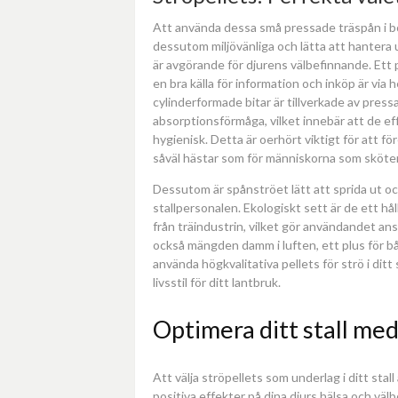
Att använda dessa små pressade träspån i boxe
dessutom miljövänliga och lätta att hantera u
är avgörande för djurens välbefinnande. Ett p
en bra källa för information och inköp är via
cylinderformade bitar är tillverkade av press
absorptionsförmåga, vilket innebär att de effe
hygienisk. Detta är oerhört viktigt för att 
såväl hästar som för människorna som sköte
Dessutom är spånströet lätt att sprida ut och
stallpersonalen. Ekologiskt sett är de ett h
från träindustrin, vilket gör användandet a
också mängden damm i luften, ett plus för b
använda högkvalitativa pellets för strö i dit
livsstil för ditt lantbruk.
Optimera ditt stall med
Att välja ströpellets som underlag i ditt stal
positiva effekter på dina djurs hälsa och väl