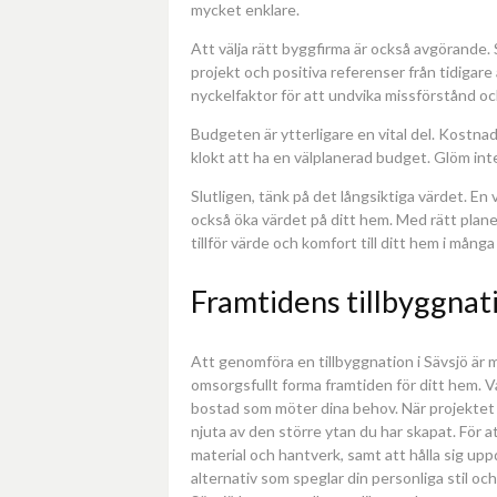
mycket enklare.
Att välja rätt byggfirma är också avgörande. 
projekt och positiva referenser från tidiga
nyckelfaktor för att undvika missförstånd och
Budgeten är ytterligare en vital del. Kostna
klokt att ha en välplanerad budget. Glöm int
Slutligen, tänk på det långsiktiga värdet. 
också öka värdet på ditt hem. Med rätt plane
tillför värde och komfort till ditt hem i många
Framtidens tillbyggna
Att genomföra en tillbyggnation i Sävsjö är mer
omsorgsfullt forma framtiden för ditt hem. 
bostad som möter dina behov. När projektet vä
njuta av den större ytan du har skapat. För a
material och hantverk, samt att hålla sig u
alternativ som speglar din personliga stil oc