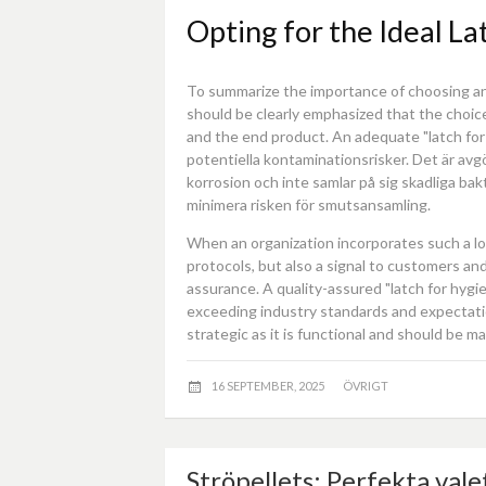
Opting for the Ideal L
To summarize the importance of choosing an
should be clearly emphasized that the choi
and the end product. An adequate "latch for
potentiella kontaminationsrisker. Det är avgö
korrosion och inte samlar på sig skadliga ba
minimera risken för smutsansamling.
When an organization incorporates such a lo
protocols, but also a signal to customers an
assurance. A quality-assured "latch for hy
exceeding industry standards and expectati
strategic as it is functional and should be 
16 SEPTEMBER, 2025
ÖVRIGT
Ströpellets: Perfekta valet