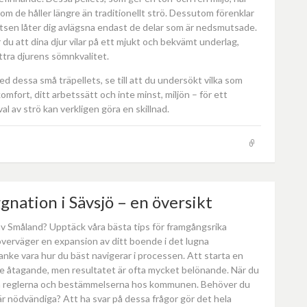
om de håller längre än traditionellt strö. Dessutom förenklar
tsen låter dig avlägsna endast de delar som är nedsmutsade.
ar du att dina djur vilar på ett mjukt och bekvämt underlag,
ttra djurens sömnkvalitet.
ed dessa små träpellets, se till att du undersökt vilka som
omfort, ditt arbetssätt och inte minst, miljön – för ett
val av strö kan verkligen göra en skillnad.
ggnation i Sävsjö – en översikt
av Småland? Upptäck våra bästa tips för framgångsrika
 överväger en expansion av ditt boende i det lugna
nke vara hur du bäst navigerar i processen. Att starta en
e åtagande, men resultatet är ofta mycket belönande. När du
 kolla reglerna och bestämmelserna hos kommunen. Behöver du
r nödvändiga? Att ha svar på dessa frågor gör det hela