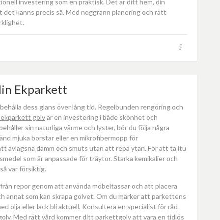
ionell investering som en praktisk. Det är ditt hem, din
 att det känns precis så. Med noggrann planering och rätt
rklighet.
din Ekparkett
tt behålla dess glans över lång tid. Regelbunden rengöring och
t ekparkett golv
är en investering i både skönhet och
 behåller sin naturliga värme och lyster, bör du följa några
vänd mjuka borstar eller en mikrofibermopp för
 avlägsna damm och smuts utan att repa ytan. För att ta itu
ngsmedel som är anpassade för träytor. Starka kemikalier och
å var försiktig.
v från repor genom att använda möbeltassar och att placera
och annat som kan skrapa golvet. Om du märker att parkettens
 olja eller lack bli aktuell. Konsultera en specialist för råd
golv. Med rätt vård kommer ditt parkettgolv att vara en tidlös