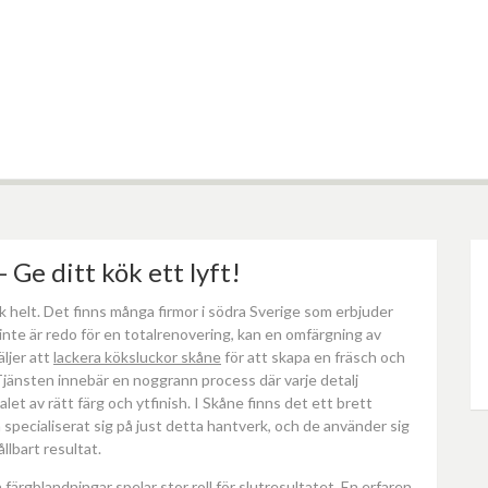
 Ge ditt kök ett lyft!
k helt. Det finns många firmor i södra Sverige som erbjuder
n inte är redo för en totalrenovering, kan en omfärgning av
ljer att
lackera köksluckor skåne
för att skapa en fräsch och
jänsten innebär en noggrann process där varje detalj
alet av rätt färg och ytfinish. I Skåne finns det ett brett
pecialiserat sig på just detta hantverk, och de använder sig
llbart resultat.
h färgblandningar spelar stor roll för slutresultatet. En erfaren