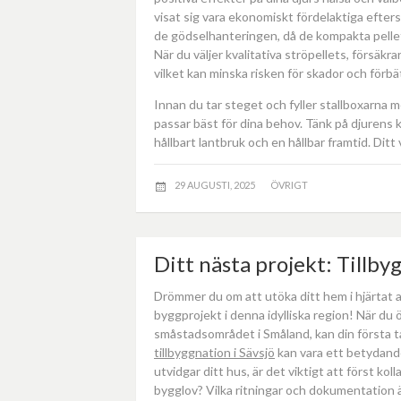
visat sig vara ekonomiskt fördelaktiga efters
de gödselhanteringen, då de kompakta pelle
När du väljer kvalitativa ströpellets, försäkr
vilket kan minska risken för skador och förbä
Innan du tar steget och fyller stallboxarna m
passar bäst för dina behov. Tänk på djurens k
hållbart lantbruk och en hållbar framtid. Ditt 
29 AUGUSTI, 2025
ÖVRIGT
Ditt nästa projekt: Tillby
Drömmer du om att utöka ditt hem i hjärtat 
byggprojekt i denna idylliska region! När du
småstadsområdet i Småland, kan din första ta
tillbyggnation i Sävsjö
kan vara ett betydand
utvidgar ditt hus, är det viktigt att först
bygglov? Vilka ritningar och dokumentation ä