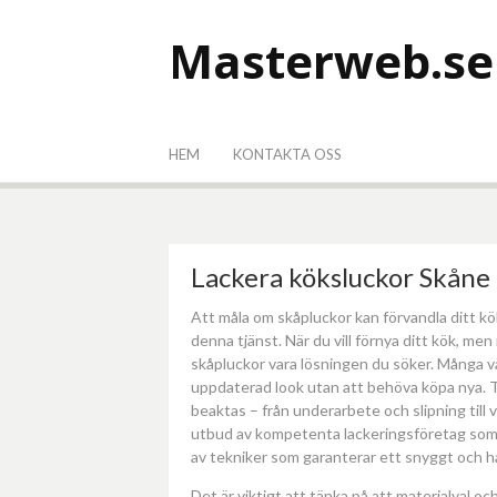
Hoppa
till
Masterweb.se
innehåll
HEM
KONTAKTA OSS
Lackera köksluckor Skåne -
Att måla om skåpluckor kan förvandla ditt kö
denna tjänst. När du vill förnya ditt kök, me
skåpluckor vara lösningen du söker. Många vä
uppdaterad look utan att behöva köpa nya. T
beaktas – från underarbete och slipning till v
utbud av kompetenta lackeringsföretag som s
av tekniker som garanterar ett snyggt och hå
Det är viktigt att tänka på att materialval oc