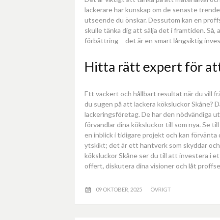
lackerare har kunskap om de senaste trender
utseende du önskar. Dessutom kan en proffs
skulle tänka dig att sälja det i framtiden. Så, 
förbättring – det är en smart långsiktig inves
Hitta rätt expert för a
Ett vackert och hållbart resultat när du vill 
du sugen på att lackera köksluckor Skåne? D
lackeringsföretag. De har den nödvändiga ut
förvandlar dina köksluckor till som nya. Se ti
en inblick i tidigare projekt och kan förvänta
ytskikt; det är ett hantverk som skyddar och
köksluckor Skåne ser du till att investera i e
offert, diskutera dina visioner och låt proff
09 OKTOBER, 2025
ÖVRIGT