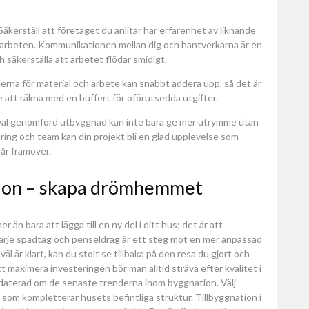
Säkerställ att företaget du anlitar har erfarenhet av liknande
re arbeten. Kommunikationen mellan dig och hantverkarna är en
 säkerställa att arbetet flödar smidigt.
derna för material och arbete kan snabbt addera upp, så det är
e att räkna med en buffert för oförutsedda utgifter.
En väl genomförd utbyggnad kan inte bara ge mer utrymme utan
ring och team kan din projekt bli en glad upplevelse som
 år framöver.
tion – skapa drömhemmet
 än bara att lägga till en ny del i ditt hus; det är att
Varje spadtag och penseldrag är ett steg mot en mer anpassad
l är klart, kan du stolt se tillbaka på den resa du gjort och
tt maximera investeringen bör man alltid sträva efter kvalitet i
ppdaterad om de senaste trenderna inom byggnation. Välj
h som kompletterar husets befintliga struktur. Tillbyggnation i